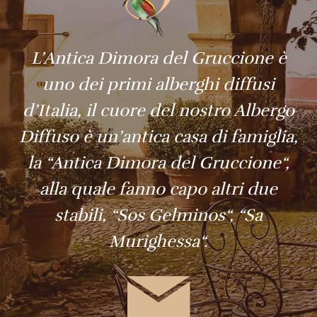
L’Antica Dimora del Gruccione è
uno dei primi alberghi diffusi
d’Italia, il cuore del nostro Albergo
Diffuso è un’antica casa di famiglia,
la “
Antica Dimora del Gruccione
“,
alla quale fanno capo altri due
stabili, “
Sos Gelminos
“, “
Sa
Murighessa
“.