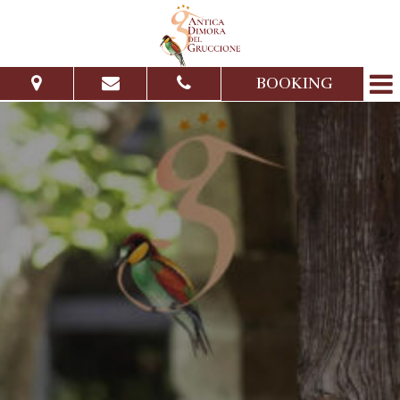
BOOKING
Dal:
Al:
Adulti:
Bambini:
Verifica disponibilità
Richiedi preventivo