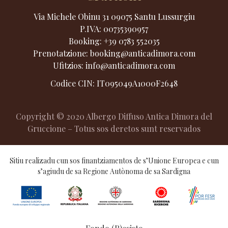
Via Michele Obinu 31 09075 Santu Lussurgiu
P.IVA:
00735390957
Booking:
+39 0783 552035
Prenotatzione:
booking@anticadimora.com
Ufìtzios:
info@anticadimora.com
Codice CIN: IT095049A1000F2648
Copyright © 2020 Albergo Diffuso Antica Dimora del
Gruccione – Totus sos deretos sunt reservados
Sitiu realizadu cun sos finantziamentos de s’Unione Europea e cun
s’agiudu de sa Regione Autònoma de sa Sardigna