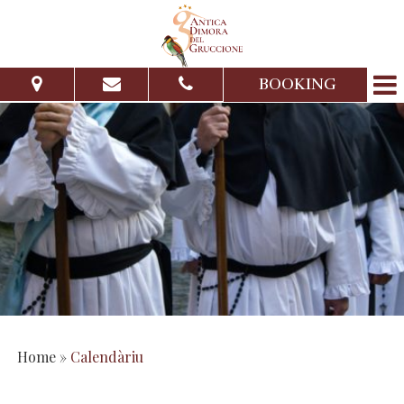
BOOKING
Dae su:
a su:
Mannos:
Minores:
Càstia si b’at logu
Pedi unu preventivu
Home
»
Calendàriu