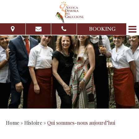
BOOKING
Du:
Au:
Adultes:
Enfants:
Vérifier la disponibilité
Demande de devis
Home
»
Histoire
»
Qui sommes-nous aujourd’hui